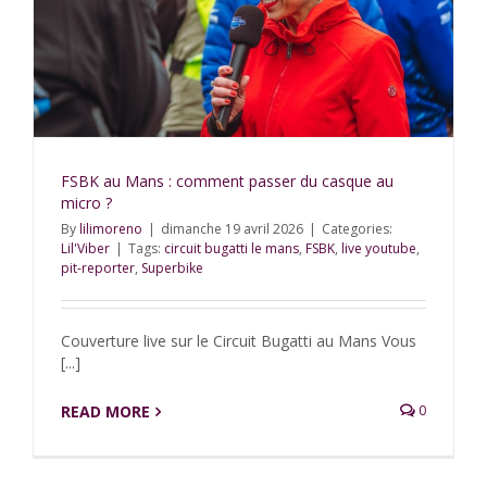
FSBK au Mans : comment passer du casque au
micro ?
By
lilimoreno
|
dimanche 19 avril 2026
|
Categories:
Lil'Viber
|
Tags:
circuit bugatti le mans
,
FSBK
,
live youtube
,
pit-reporter
,
Superbike
Couverture live sur le Circuit Bugatti au Mans Vous
[...]
READ MORE
0