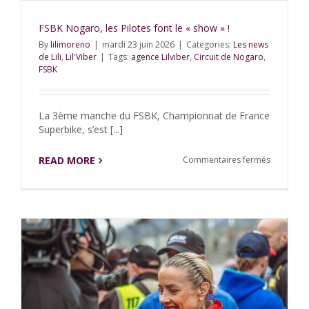
FSBK Nogaro, les Pilotes font le « show » !
By
lilimoreno
|
mardi 23 juin 2026
|
Categories:
Les news
de Lili
,
Lil'Viber
|
Tags:
agence Lilviber
,
Circuit de Nogaro
,
FSBK
La 3ème manche du FSBK, Championnat de France
Superbike, s’est [...]
sur
READ MORE
Commentaires fermés
FSBK
Nogaro,
les
Pilotes
font
le
« show »
!