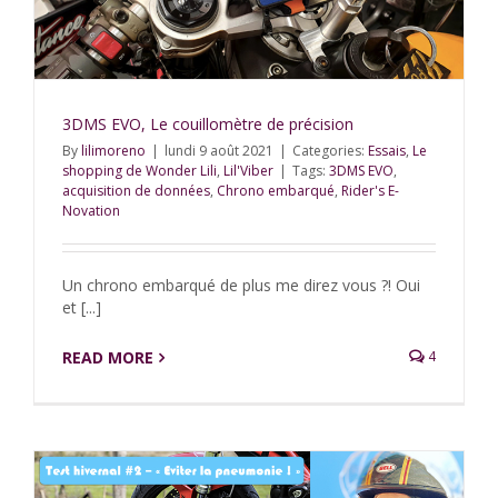
3DMS EVO, Le couillomètre de précision
By
lilimoreno
|
lundi 9 août 2021
|
Categories:
Essais
,
Le
shopping de Wonder Lili
,
Lil'Viber
|
Tags:
3DMS EVO
,
acquisition de données
,
Chrono embarqué
,
Rider's E-
Novation
Un chrono embarqué de plus me direz vous ?! Oui
et [...]
READ MORE
4