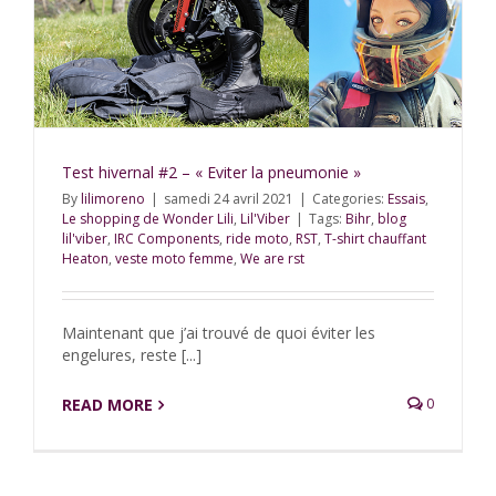
Test hivernal #2 – « Eviter la pneumonie »
By
lilimoreno
|
samedi 24 avril 2021
|
Categories:
Essais
,
Le shopping de Wonder Lili
,
Lil'Viber
|
Tags:
Bihr
,
blog
lil'viber
,
IRC Components
,
ride moto
,
RST
,
T-shirt chauffant
Heaton
,
veste moto femme
,
We are rst
Maintenant que j’ai trouvé de quoi éviter les
engelures, reste [...]
READ MORE
0