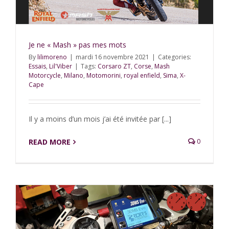
Je ne « Mash » pas mes mots
By
lilimoreno
|
mardi 16 novembre 2021
|
Categories:
Essais
,
Lil'Viber
|
Tags:
Corsaro ZT
,
Corse
,
Mash
Motorcycle
,
Milano
,
Motomorini
,
royal enfield
,
Sima
,
X-
Cape
Il y a moins d’un mois j’ai été invitée par [...]
READ MORE
0