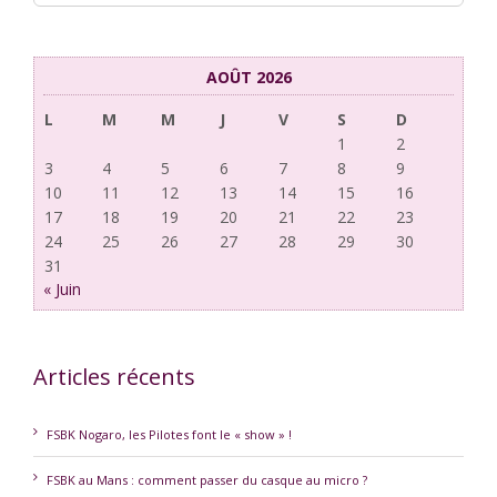
AOÛT 2026
L
M
M
J
V
S
D
1
2
3
4
5
6
7
8
9
10
11
12
13
14
15
16
17
18
19
20
21
22
23
24
25
26
27
28
29
30
31
« Juin
Articles récents
FSBK Nogaro, les Pilotes font le « show » !
FSBK au Mans : comment passer du casque au micro ?