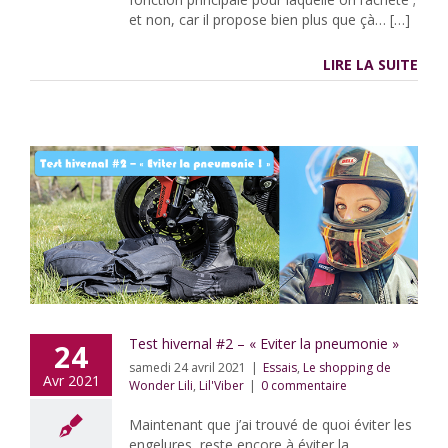
et non, car il propose bien plus que çà… […]
LIRE LA SUITE
Test hivernal #2 – « Eviter la pneumonie »
24
samedi 24 avril 2021
|
Essais
,
Le shopping de
Avr 2021
Wonder Lili
,
Lil'Viber
|
0 commentaire
Maintenant que j’ai trouvé de quoi éviter les
engelures, reste encore à éviter la