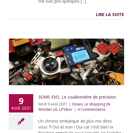
me suis pris quelques [...]
LIRE LA SUITE
3DMS EVO, Le couillomètre de précision
9
lundi 9 août 2021
|
Essais
,
Le shopping de
Août 2021
Wonder Lili
,
Lil'Viber
|
4 Commentaires
Un chrono embarqué de plus me direz
vous ?! Oui et non ! Oui car c’est bien la
fonction principale pour laquelle on l’achète ;