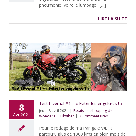
pneumonie, voire le lumbago ! […]
LIRE LA SUITE
Test hivernal #1 – « Eviter les engelures ! »
8
jeudi 8 avril 2021
|
Essais
,
Le shopping de
Avr 2021
Wonder Lili
,
Lil'Viber
|
2 Commentaires
Pour le rodage de ma Panigale V4, j’ai
parcouru plus de 1000 kms en plein mois de