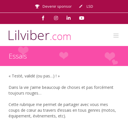
Passer
Devenir sponsor
LSD
au
contenu
Facebook
Instagram
LinkedIn
YouTube
Essais
« Testé, validé (ou pas…) ! »
Dans la vie j’aime beaucoup de choses et pas forcément
toujours rouges…
Cette rubrique me permet de partager avec vous mes
coups de cœur au travers d’essais en tous genres (motos,
équipement, évènements, etc).