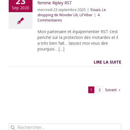
23
femme Ripley RST
Sep 2020
mercredi 23 septembre 2020
|
Essais
,
Le
shopping de Wonder Lili
,
Lil'Viber
|
4
Commentaires
Mon partenaire et équipementier RST s’est
penché sur la protection des motardes et il
a très bien fait… laissez moi vous dire
pourquoi… […]
LIRE LA SUITE
Suivant
1
2
Rechercher: