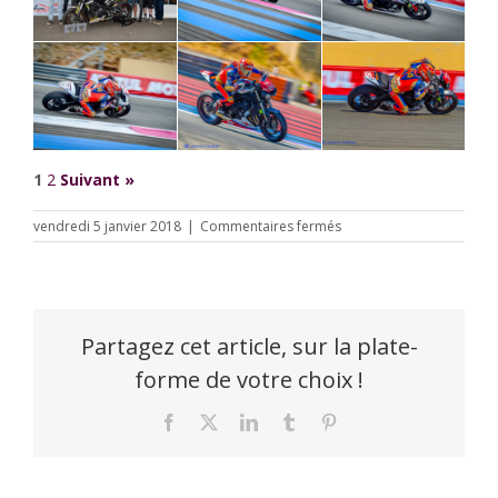
1
2
Suivant »
sur
vendredi 5 janvier 2018
|
Commentaires fermés
Bol
d’Argent
2017
–
Team
Martelili
Partagez cet article, sur la plate-
forme de votre choix !
Facebook
X
LinkedIn
Tumblr
Pinterest