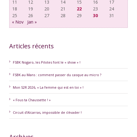
11
12
13
14
15
16
17
18
19
20
21
22
23
24
25
26
27
28
29
30
31
« Nov
Jan »
Articles récents
FSBK Nogaro, les Pilotes font le « show » !
FSBK au Mans : comment passer du casque au micro ?
Mon S2R 2026, « La femme qui est en toi » !
« Fous ta Chaussette ! »
Circuit d’Alcarras, impossible de s’évader !
Archives