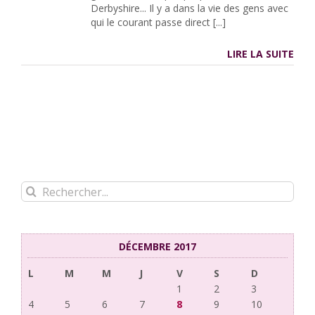
Derbyshire... Il y a dans la vie des gens avec
qui le courant passe direct [...]
LIRE LA SUITE
Rechercher:
DÉCEMBRE 2017
L
M
M
J
V
S
D
1
2
3
4
5
6
7
8
9
10