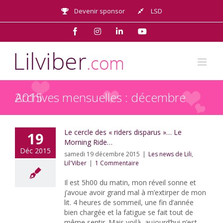
Passer
Devenir sponsor
LSD
au
contenu
Facebook
Instagram
LinkedIn
YouTube
Archives mensuelles :
décembre 2015
Le cercle des « riders disparus »… Le
19
Morning Ride…
Déc 2015
samedi 19 décembre 2015
|
Les news de Lili
,
Lil'Viber
|
1 Commentaire
Il est 5h00 du matin, mon réveil sonne et
j’avoue avoir grand mal à m’extirper de mon
lit. 4 heures de sommeil, une fin d’année
bien chargée et la fatigue se fait tout de
même sentir. Mais voilà, aujourd’hui n’est