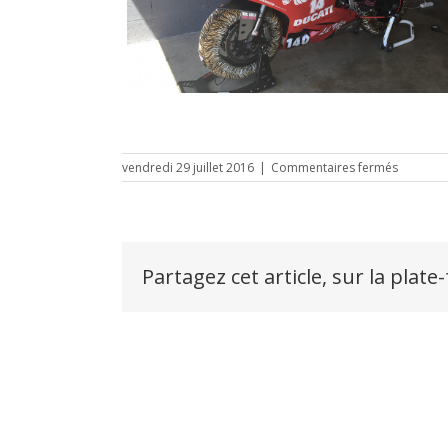
sur
vendredi 29 juillet 2016
|
Commentaires fermés
le
vigeant
4
Partagez cet article, sur la plate