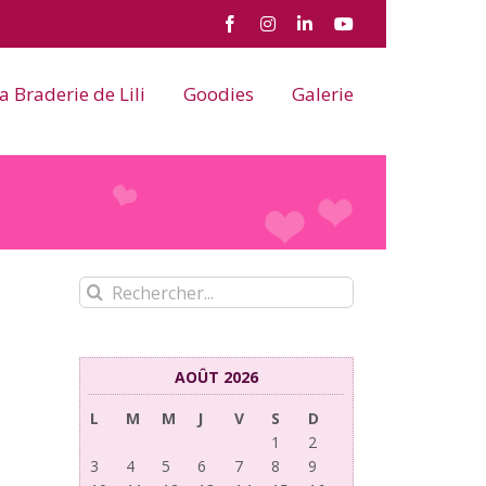
Facebook
Instagram
LinkedIn
YouTube
a Braderie de Lili
Goodies
Galerie
Rechercher:
AOÛT 2026
L
M
M
J
V
S
D
1
2
3
4
5
6
7
8
9