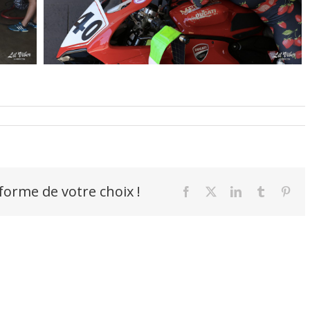
-forme de votre choix !
Facebook
X
LinkedIn
Tumblr
Pint