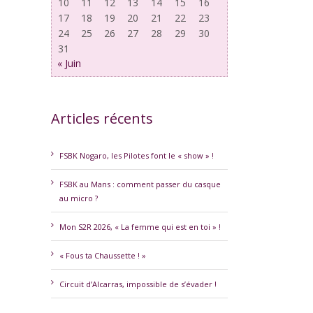
10
11
12
13
14
15
16
17
18
19
20
21
22
23
24
25
26
27
28
29
30
31
« Juin
Articles récents
FSBK Nogaro, les Pilotes font le « show » !
FSBK au Mans : comment passer du casque
erest
au micro ?
Mon S2R 2026, « La femme qui est en toi » !
« Fous ta Chaussette ! »
Circuit d’Alcarras, impossible de s’évader !