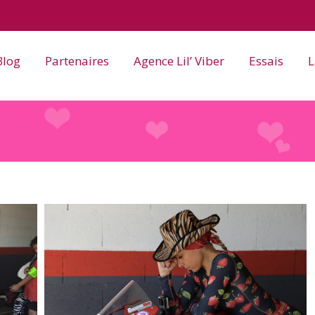
Blog
Partenaires
Agence Lil’ Viber
Essais
L