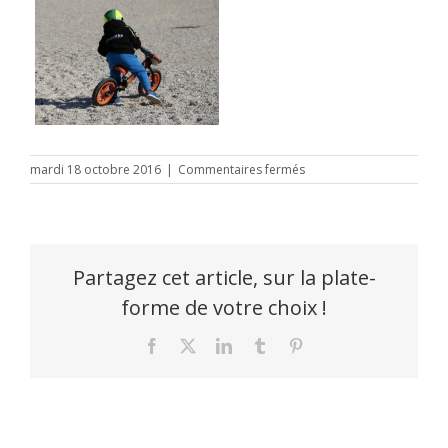
sur
mardi 18 octobre 2016
|
Commentaires fermés
les
minions
1
Partagez cet article, sur la plate-
forme de votre choix !
Facebook
X
LinkedIn
Tumblr
Pinterest