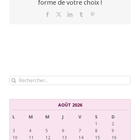
forme de votre choix !
Facebook
X
LinkedIn
Tumblr
Pinterest
Rechercher:
AOÛT 2026
L
M
M
J
V
S
D
1
2
3
4
5
6
7
8
9
10
11
12
13
14
15
16