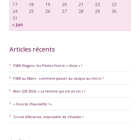
17
18
19
20
21
22
23
24
25
26
27
28
29
30
31
« Juin
Articles récents
FSBK Nogaro, les Pilotes font le « show » !
FSBK au Mans : comment passer du casque au micro ?
Mon S2R 2026, « La femme qui est en toi » !
« Fous ta Chaussette ! »
Circuit d’Alcarras, impossible de s’évader !