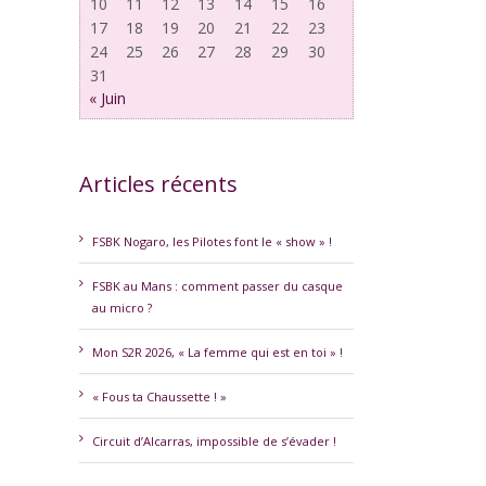
10
11
12
13
14
15
16
17
18
19
20
21
22
23
24
25
26
27
28
29
30
31
« Juin
Articles récents
FSBK Nogaro, les Pilotes font le « show » !
FSBK au Mans : comment passer du casque
au micro ?
Mon S2R 2026, « La femme qui est en toi » !
« Fous ta Chaussette ! »
Circuit d’Alcarras, impossible de s’évader !