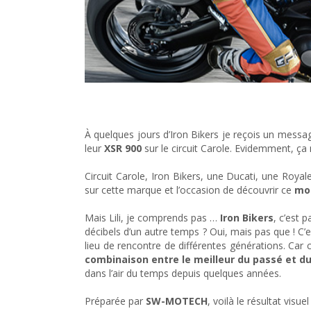
Essai de la XSR 900 Yamaha de SW-Motech France… 
À quelques jours d’Iron Bikers je reçois un messa
leur
XSR 900
sur le circuit Carole. Evidemment, ça 
Circuit Carole, Iron Bikers, une Ducati, une Royal
sur cette marque et l’occasion de découvrir ce
mot
Mais Lili, je comprends pas …
Iron Bikers
, c’est 
décibels d’un autre temps ? Oui, mais pas que ! C’e
lieu de rencontre de différentes générations. Car
combinaison entre le meilleur du passé et d
dans l’air du temps depuis quelques années.
Préparée par
SW-MOTECH
, voilà le résultat visue