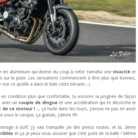
adre en aluminium qui donne du coup à cette Yamaha une
vivacité
et
s sur la piste. Les sensations commencent à être plus que bonnes,
voir ce qu’elle a dans le bide cette bécane ;-)
t en condition plus que confortable, tu essores la poignée de façon
to avec un
couple de dingue
et une accélération qui te décroche le
t de ce moteur ! …
çà hurle dans les tours, j’avoue ne pas en avoir
ous le casque, ça gueule, j’adore !!!!!
nage à Golf, j’y vais tranquille j’ai des pneus routes, et là, 2ème
ribble
et ça je peux vous assurer que c’est juste de la balle ! Même