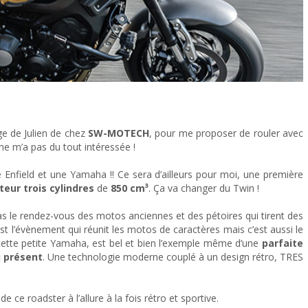
le test frustration !
ge de Julien de chez
SW-MOTECH
, pour me proposer de rouler avec
ne m’a pas du tout intéressée !
e Enfield et une Yamaha !! Ce sera d’ailleurs pour moi, une première
eur trois cylindres
de
850 cm³
. Ça va changer du Twin !
pas le rendez-vous des motos anciennes et des pétoires qui tirent des
st l’évènement qui réunit les motos de caractères mais c’est aussi le
 cette petite Yamaha, est bel et bien l’exemple même d’une
parfaite
u présent
. Une technologie moderne couplé à un design rétro, TRES
l de ce roadster à l’allure à la fois rétro et sportive.