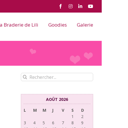
Facebook
Instagram
LinkedIn
YouTube
a Braderie de Lili
Goodies
Galerie
Rechercher:
AOÛT 2026
L
M
M
J
V
S
D
1
2
3
4
5
6
7
8
9