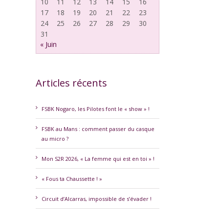
10
11
12
13
14
15
16
17
18
19
20
21
22
23
24
25
26
27
28
29
30
31
« Juin
Articles récents
FSBK Nogaro, les Pilotes font le « show » !
FSBK au Mans : comment passer du casque
au micro ?
Mon S2R 2026, « La femme qui est en toi » !
erest
« Fous ta Chaussette ! »
Circuit d’Alcarras, impossible de s’évader !