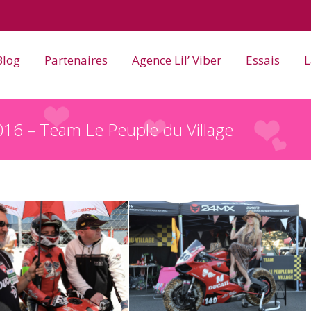
Blog
Partenaires
Agence Lil’ Viber
Essais
L
16 – Team Le Peuple du Village
e du Village