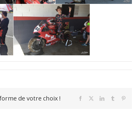
-forme de votre choix !
Facebook
X
LinkedIn
Tumblr
Pint