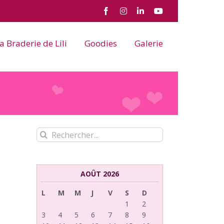
Facebook
Instagram
LinkedIn
YouTube
a Braderie de Lili
Goodies
Galerie
Rechercher:
AOÛT 2026
L
M
M
J
V
S
D
1
2
3
4
5
6
7
8
9