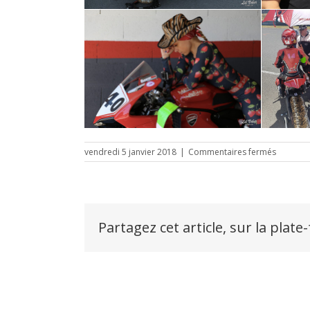
sur
vendredi 5 janvier 2018
|
Commentaires fermés
2*300
Miles
DCF
Le
Vigeant
2016
Partagez cet article, sur la plate
–
Team
Le
Peuple
du
Village