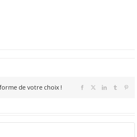
-forme de votre choix !
Facebook
X
LinkedIn
Tumblr
Pint