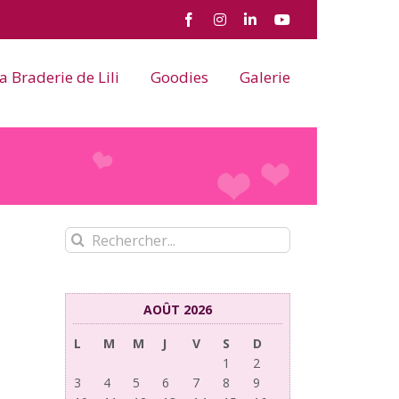
Facebook
Instagram
LinkedIn
YouTube
a Braderie de Lili
Goodies
Galerie
Rechercher:
AOÛT 2026
L
M
M
J
V
S
D
1
2
3
4
5
6
7
8
9