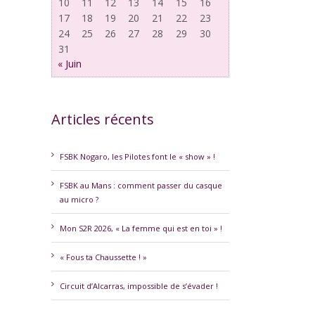
10
11
12
13
14
15
16
17
18
19
20
21
22
23
24
25
26
27
28
29
30
31
« Juin
Articles récents
FSBK Nogaro, les Pilotes font le « show » !
FSBK au Mans : comment passer du casque
au micro ?
erest
Mon S2R 2026, « La femme qui est en toi » !
« Fous ta Chaussette ! »
Circuit d’Alcarras, impossible de s’évader !