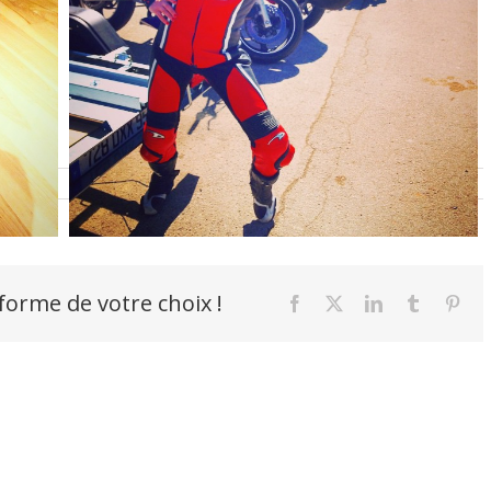
i
-forme de votre choix !
Facebook
X
LinkedIn
Tumblr
Pint