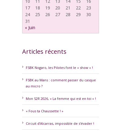
10
11
12
13
14
15
16
17
18
19
20
21
22
23
24
25
26
27
28
29
30
31
« Juin
Articles récents
FSBK Nogaro, les Pilotes font le « show » !
FSBK au Mans : comment passer du casque
erest
au micro ?
Mon S2R 2026, « La femme qui est en toi » !
« Fous ta Chaussette ! »
Circuit d’Alcarras, impossible de s’évader !