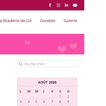
Facebook
Instagram
LinkedIn
YouTube
a Braderie de Lili
Goodies
Galerie
Rechercher:
AOÛT 2026
L
M
M
J
V
S
D
1
2
3
4
5
6
7
8
9