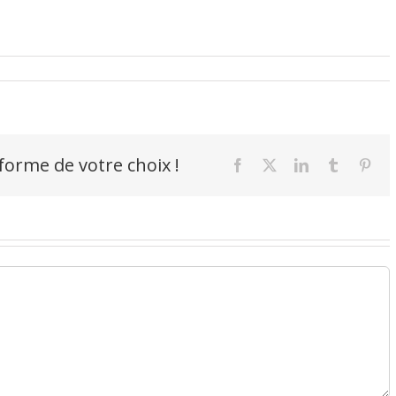
-forme de votre choix !
Facebook
X
LinkedIn
Tumblr
Pint