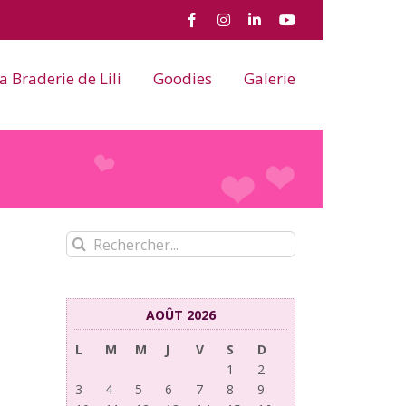
Facebook
Instagram
LinkedIn
YouTube
a Braderie de Lili
Goodies
Galerie
Rechercher:
AOÛT 2026
L
M
M
J
V
S
D
1
2
3
4
5
6
7
8
9