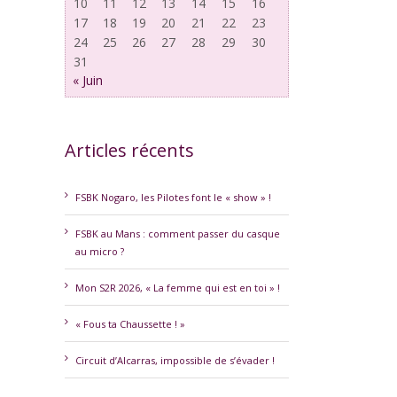
10
11
12
13
14
15
16
17
18
19
20
21
22
23
24
25
26
27
28
29
30
31
« Juin
Articles récents
erest
FSBK Nogaro, les Pilotes font le « show » !
FSBK au Mans : comment passer du casque
au micro ?
Mon S2R 2026, « La femme qui est en toi » !
« Fous ta Chaussette ! »
Circuit d’Alcarras, impossible de s’évader !