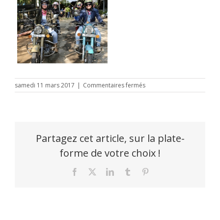
sur
samedi 11 mars 2017
|
Commentaires fermés
indias
bis
Partagez cet article, sur la plate-
forme de votre choix !
Facebook
X
LinkedIn
Tumblr
Pinterest