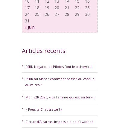
10
11
12
13
14
15
16
17
18
19
20
21
22
23
24
25
26
27
28
29
30
31
« Juin
Articles récents
erest
FSBK Nogaro, les Pilotes font le « show » !
FSBK au Mans : comment passer du casque
au micro ?
Mon S2R 2026, « La femme qui est en toi » !
« Fous ta Chaussette ! »
Circuit d’Alcarras, impossible de s’évader !