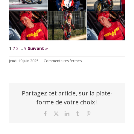
1
2
3
…
9
Suivant »
sur
jeudi 19 juin 2025
|
Commentaires fermés
SRC
–
Course
DCF
2025
–
Partagez cet article, sur la plate-
Photos
forme de votre choix !
By
Pilou
Facebook
X
LinkedIn
Tumblr
Pinterest