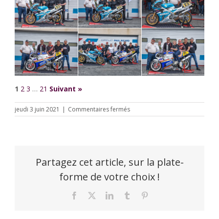
1
2
3
…
21
Suivant »
sur
jeudi 3 juin 2021
|
Commentaires fermés
Sunday
Ride
Classic
2021
–
Photos
Partagez cet article, sur la plate-
Ambiance
forme de votre choix !
/
Jean-
Luc
Facebook
X
LinkedIn
Tumblr
Pinterest
Couesme