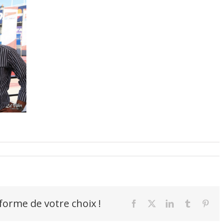
-forme de votre choix !
Facebook
X
LinkedIn
Tumblr
Pint