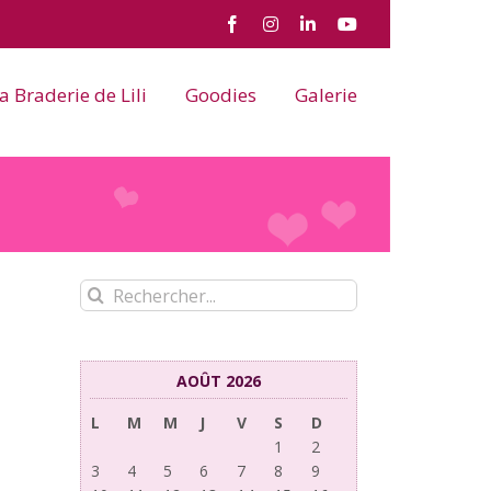
Facebook
Instagram
LinkedIn
YouTube
a Braderie de Lili
Goodies
Galerie
Rechercher:
AOÛT 2026
L
M
M
J
V
S
D
1
2
3
4
5
6
7
8
9