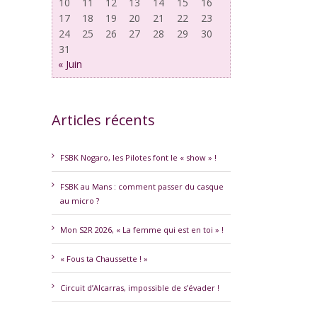
10
11
12
13
14
15
16
17
18
19
20
21
22
23
24
25
26
27
28
29
30
31
« Juin
Articles récents
FSBK Nogaro, les Pilotes font le « show » !
FSBK au Mans : comment passer du casque
au micro ?
Mon S2R 2026, « La femme qui est en toi » !
« Fous ta Chaussette ! »
Circuit d’Alcarras, impossible de s’évader !