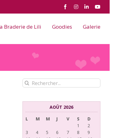
Facebook
Instagram
LinkedIn
YouTube
a Braderie de Lili
Goodies
Galerie
Rechercher:
AOÛT 2026
L
M
M
J
V
S
D
1
2
3
4
5
6
7
8
9