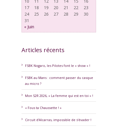
10
11
12
13
14
15
16
17
18
19
20
21
22
23
24
25
26
27
28
29
30
31
« Juin
Articles récents
FSBK Nogaro, les Pilotes font le « show » !
FSBK au Mans : comment passer du casque
au micro ?
Mon S2R 2026, « La femme qui est en toi » !
« Fous ta Chaussette ! »
Circuit d’Alcarras, impossible de s’évader !