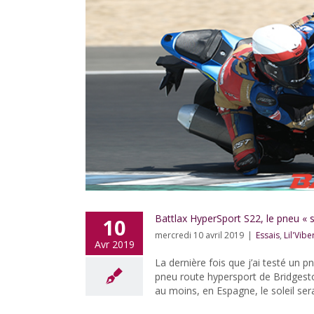
Battlax HyperSport S22, le pneu « 
10
mercredi 10 avril 2019
|
Essais
,
Lil'Vibe
Avr 2019
La dernière fois que j’ai testé un pn
pneu route hypersport de Bridgestone
au moins, en Espagne, le soleil ser