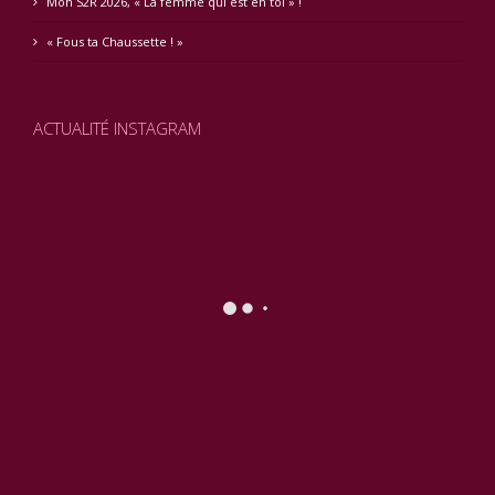
Mon S2R 2026, « La femme qui est en toi » !
« Fous ta Chaussette ! »
ACTUALITÉ INSTAGRAM