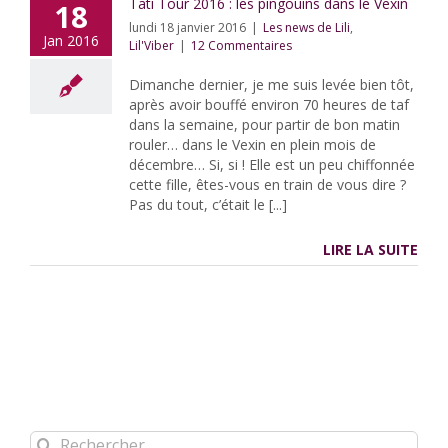
Tati Tour 2016 : les pingouins dans le Vexin
18
lundi 18 janvier 2016
|
Les news de Lili
,
Jan 2016
Lil'Viber
|
12 Commentaires
Dimanche dernier, je me suis levée bien tôt,
après avoir bouffé environ 70 heures de taf
dans la semaine, pour partir de bon matin
rouler… dans le Vexin en plein mois de
décembre… Si, si ! Elle est un peu chiffonnée
cette fille, êtes-vous en train de vous dire ?
Pas du tout, c’était le [...]
LIRE LA SUITE
Rechercher: