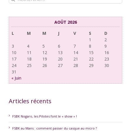
AOÛT 2026
L
M
M
J
V
S
D
1
2
3
4
5
6
7
8
9
10
11
12
13
14
15
16
17
18
19
20
21
22
23
24
25
26
27
28
29
30
31
« Juin
Articles récents
FSBK Nogaro, les Pilotes font le « show » !
FSBK au Mans : comment passer du casque au micro ?