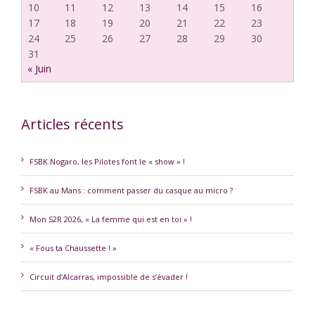
10
11
12
13
14
15
16
17
18
19
20
21
22
23
24
25
26
27
28
29
30
31
« Juin
Articles récents
FSBK Nogaro, les Pilotes font le « show » !
FSBK au Mans : comment passer du casque au micro ?
Mon S2R 2026, « La femme qui est en toi » !
« Fous ta Chaussette ! »
Circuit d’Alcarras, impossible de s’évader !