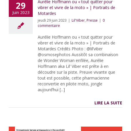
Aurélie Hoffmann ou « tout quitter pour
29
vibrer et vivre de la moto » | Portraits de
Juin 2023
Motardes
jeudi 29 juin 2023
|
Lil'Viber
,
Presse
|
0
commentaire
Aurélie Hoffmann ou « tout quitter pour
vibrer et vivre de la moto » | Portraits de
Motardes Crédits Photo : @lil’viber
@osmosephotos Aussitôt sa combinaison
de Wonder Woman enfilée, Aurélie
Hoffmann aka Lil’ Viber est prête à en
découdre sur la piste. Preuve vivante que
tout est possible, cette pharmacienne
reconvertie en pilote moto, jongle
aujourd’hui [...]
LIRE LA SUITE