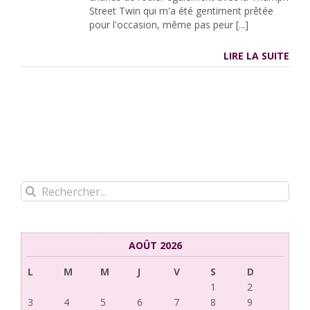
Street Twin qui m'a été gentiment prêtée
pour l'occasion, même pas peur [...]
LIRE LA SUITE
Rechercher:
AOÛT 2026
L
M
M
J
V
S
D
1
2
3
4
5
6
7
8
9