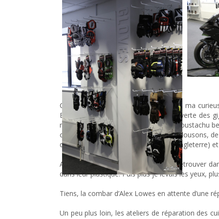
C’est pas tout mais moi je ferais bien ma curieu
Becca m’entraîne avec elle à la découverte des g
me suis du coup remise à croire au moustachu bed
carrés qui renferment des milliers de blousons, de
que Arai ou encore AGV pour toute l’Angleterre) e
Au départ j’ai eu l’impression de me retrouver d
dans leur plastique. Puis plus je levais les yeux, p
Tiens, la combar d’Alex Lowes en attente d’une rép
Un peu plus loin, les ateliers de réparation des cu