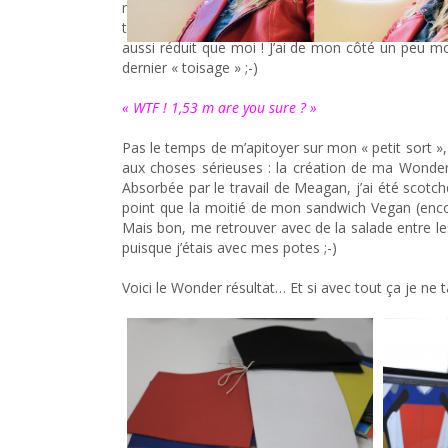
m’a directement dirigée en cabine de prise de mesur
toise du précédant pilote est descendue de 50 cm
aussi réduit que moi ! J’ai de mon côté un peu m
dernier « toisage » ;-)
« WTF ! 1,53 m are you sure ? »
Pas le temps de m’apitoyer sur mon « petit sort »
aux choses sérieuses : la création de ma Wond
Absorbée par le travail de Meagan, j’ai été scotch
point que la moitié de mon sandwich Vegan (enco
Mais bon, me retrouver avec de la salade entre le
puisque j’étais avec mes potes ;-)
Voici le Wonder résultat… Et si avec tout ça je ne 