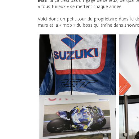
Man
. Si ça c’est pas un gage de sérieux, de quali
« fous-furieux » se mettent chaque année.
Voici donc un petit tour du propriétaire dans le 
murs et la « mob » du boss qui traîne dans showr