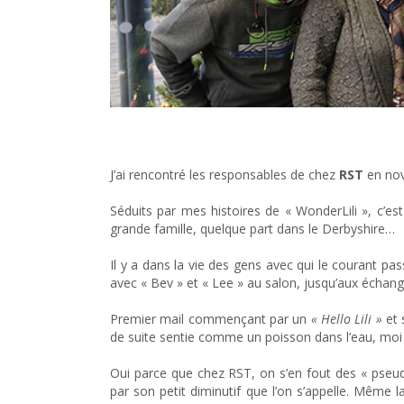
Mon coeur RST (est resté) marqué
J’ai rencontré les responsables de chez
RST
en nov
Séduits par mes histoires de « WonderLili », c’est
grande famille, quelque part dans le Derbyshire…
Il y a dans la vie des gens avec qui le courant pa
avec « Bev » et « Lee » au salon, jusqu’aux échan
Premier mail commençant par un
« Hello Lili »
et 
de suite sentie comme un poisson dans l’eau, moi
Oui parce que chez RST, on s’en fout des « pseu
par son petit diminutif que l’on s’appelle. Même la