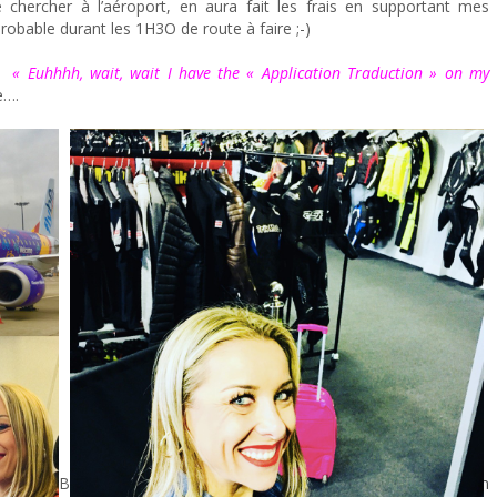
chercher à l’aéroport, en aura fait les frais en supportant mes
obable durant les 1H3O de route à faire ;-)
 « Euhhhh, wait, wait I have the « Application Traduction » on my
e….
vec ma « Becca », et la mise à l’aise est restée de mise puisque qu’on