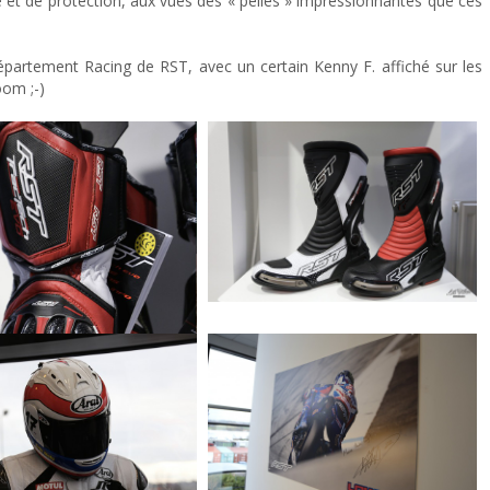
té et de protection, aux vues des « pelles » impressionnantes que ces
département Racing de RST, avec un certain Kenny F. affiché sur les
oom ;-)