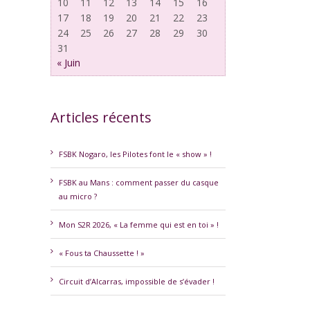
10
11
12
13
14
15
16
17
18
19
20
21
22
23
24
25
26
27
28
29
30
31
« Juin
Articles récents
FSBK Nogaro, les Pilotes font le « show » !
FSBK au Mans : comment passer du casque
au micro ?
Mon S2R 2026, « La femme qui est en toi » !
« Fous ta Chaussette ! »
Circuit d’Alcarras, impossible de s’évader !