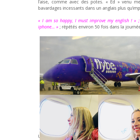
l’aise, comme avec des potes. « Ed » venu me 
bavardages incessants dans un anglais plus qu’impr
« I am so happy, I must improve my english ! » ;
iphone… »
; répétés environ 50 fois dans la journé
Une fois arrivée j’ai pu enfin faire connaissance a