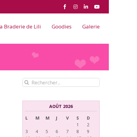
Facebook
Instagram
LinkedIn
YouTube
a Braderie de Lili
Goodies
Galerie
Rechercher:
AOÛT 2026
L
M
M
J
V
S
D
1
2
3
4
5
6
7
8
9