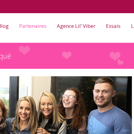
Blog
Partenaires
Agence Lil’ Viber
Essais
L
rqué