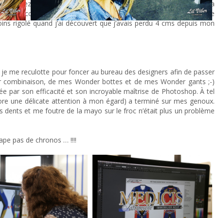
es. Allez hop, à poil et que ça saute ! Fou rire de l’équipe lorsque la
s d’un coup… Je crois qu’ils n’avaient encore jamais vu un modèle
oins rigolé quand j’ai découvert que j’avais perdu 4 cms depuis mon
, je me reculotte pour foncer au bureau des designers afin de passer
er combinaison, de mes Wonder bottes et de mes Wonder gants ;-)
ée par son efficacité et son incroyable maîtrise de Photoshop. À tel
re une délicate attention à mon égard) a terminé sur mes genoux.
s dents et me foutre de la mayo sur le froc n’était plus un problème
tape pas de chronos … !!!!