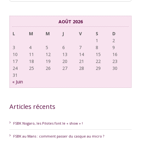
AOÛT 2026
L
M
M
J
V
S
D
1
2
3
4
5
6
7
8
9
10
11
12
13
14
15
16
17
18
19
20
21
22
23
24
25
26
27
28
29
30
31
« Juin
Articles récents
FSBK Nogaro, les Pilotes font le « show » !
FSBK au Mans : comment passer du casque au micro ?