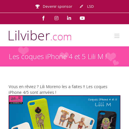
Passer
Devenir sponsor
LSD
au
contenu
Facebook
Instagram
LinkedIn
YouTube
Les coques iPhone 4 et 5 Lili M !
Les coques iPhone 4 et 5 Lili M !
Vous en rêviez ? Lili Moreno les a faites !! Les coques
iPhone 4/5 sont arrivées !