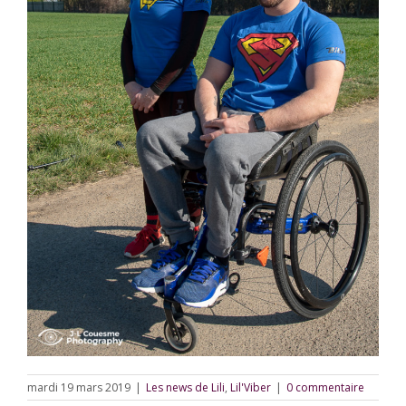
mardi 19 mars 2019
|
Les news de Lili
,
Lil'Viber
|
0 commentaire