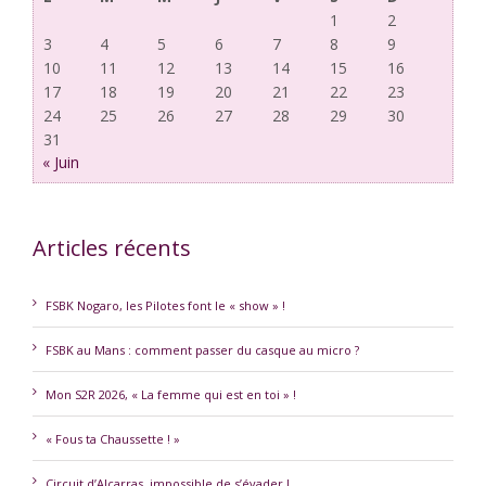
1
2
3
4
5
6
7
8
9
10
11
12
13
14
15
16
17
18
19
20
21
22
23
24
25
26
27
28
29
30
31
« Juin
Articles récents
FSBK Nogaro, les Pilotes font le « show » !
FSBK au Mans : comment passer du casque au micro ?
Mon S2R 2026, « La femme qui est en toi » !
« Fous ta Chaussette ! »
Circuit d’Alcarras, impossible de s’évader !