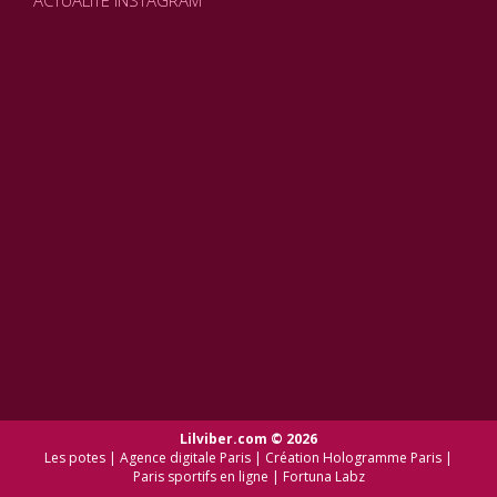
Lilviber.com © 2026
Les potes
|
Agence digitale Paris
|
Création Hologramme Paris
|
Paris sportifs en ligne
|
Fortuna Labz