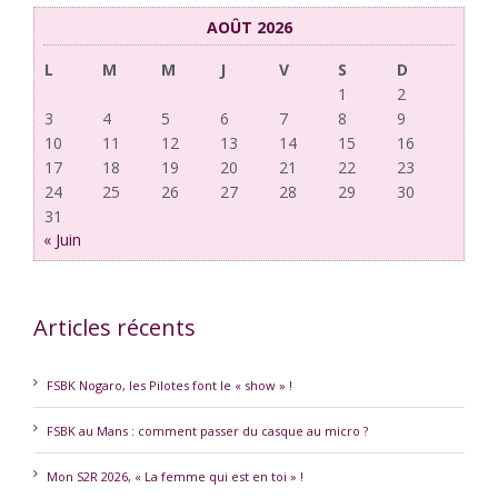
AOÛT 2026
L
M
M
J
V
S
D
1
2
3
4
5
6
7
8
9
10
11
12
13
14
15
16
17
18
19
20
21
22
23
24
25
26
27
28
29
30
31
« Juin
Articles récents
FSBK Nogaro, les Pilotes font le « show » !
FSBK au Mans : comment passer du casque au micro ?
Mon S2R 2026, « La femme qui est en toi » !