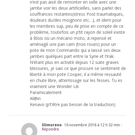
n’est pas aisé de remonter en selle avec une
jambe voir les deux artificielles, sans parler des
souffrances restantes(stress Post traumatiques,
douleurs du/des moignons etc…), et idem pour
les membres sup, peu de prise en compte de ce
problème, toutefois un p’tit rayon de soleil existe
à Blois où un mécano moto, à repensé et
aménagé une pan cam (trois roues) pour un
pote de mon Commando qui a laissé ses deux
jambes quelques part entre la Syrie et l’Irak.
N’étant plus en activité depuis 12 suite graves
blessures, je sais ce que procure se sentiment de
liberté à mon pote Cooper, il a même ressauté
en chute libre, atterrissage sur les fesses. Tu es
vraiment une Wonder Lili.
Paramicalement
Al@in
Kenavo (p’t’être pas besoin de la traduction)
lilimoreno
16 novembre 2018 à 12 h 32 min
-
Répondre