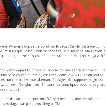
 !
la Women’s Cup se déroulait sur le circuit Carole. Un tracé connu
) et sur lequel je n’ai finalement pas roulé si souvent. Mais j’avais à
». Du coup, je me suis coltiné un entraînement de titan, et çà a été
n 2ème départ tout foiré en course. Ce raté se transforme en une
ne belle course à Carole ; chez moi, dans le « 9-3 » ! Et du boulot il
e est un circuit physique alternant freinages de trappeurs et grosses
e … timide ! De plus, Les 21 tours de tourniquet sous le cagnard
ion physique.
mme on dit. Mes semaines ont été rythmées par mes entraînements
s roulages sur piste avec Greg et Titi.