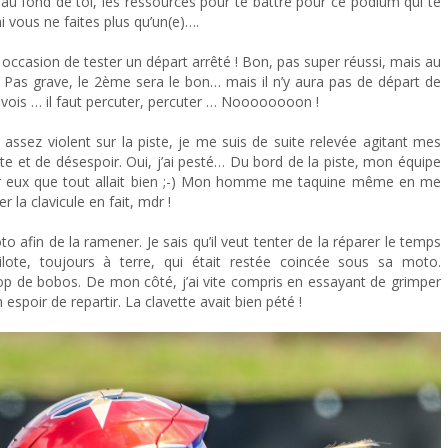
r au fond de toi, les ressources pour te battre pour ce podium qui te
ni vous ne faites plus qu’un(e)….
 occasion de tester un départ arrêté ! Bon, pas super réussi, mais au
e. Pas grave, le 2ème sera le bon… mais il n’y aura pas de départ de
u vois … il faut percuter, percuter … Noooooooon !
e assez violent sur la piste, je me suis de suite relevée agitant mes
te et de désespoir. Oui, j’ai pesté… Du bord de la piste, mon équipe
our eux que tout allait bien ;-) Mon homme me taquine même en me
 la clavicule en fait, mdr !
oto afin de la ramener. Je sais qu’il veut tenter de la réparer le temps
 pilote, toujours à terre, qui était restée coincée sous sa moto.
rop de bobos. De mon côté, j’ai vite compris en essayant de grimper
 espoir de repartir. La clavette avait bien pété !