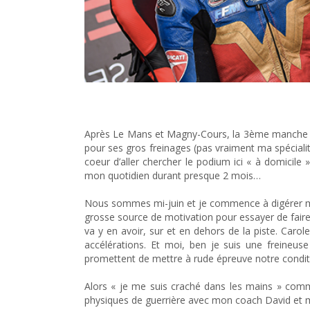
Women’s Cup 2018 Round 3 – La fracture du moral
Après Le Mans et Magny-Cours, la 3ème manche de 
pour ses gros freinages (pas vraiment ma spécialité
coeur d’aller chercher le podium ici « à domicile 
mon quotidien durant presque 2 mois…
Nous sommes mi-juin et je commence à digérer mo
grosse source de motivation pour essayer de faire u
va y en avoir, sur et en dehors de la piste. Carol
accélérations. Et moi, ben je suis une freineus
promettent de mettre à rude épreuve notre condit
Alors « je me suis craché dans les mains » co
physiques de guerrière avec mon coach David et me