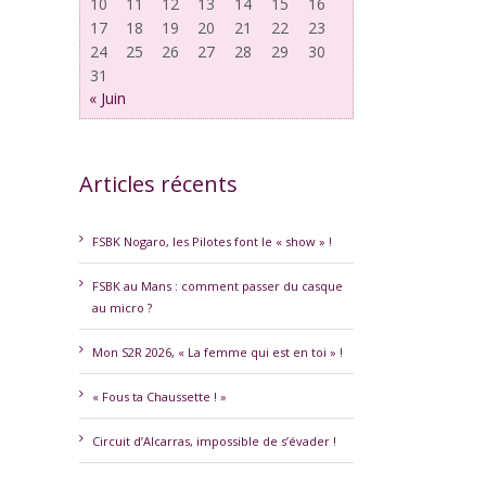
10
11
12
13
14
15
16
17
18
19
20
21
22
23
24
25
26
27
28
29
30
31
« Juin
Articles récents
FSBK Nogaro, les Pilotes font le « show » !
FSBK au Mans : comment passer du casque
au micro ?
Mon S2R 2026, « La femme qui est en toi » !
« Fous ta Chaussette ! »
Circuit d’Alcarras, impossible de s’évader !