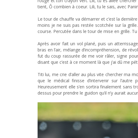
rouge et ton crayon vert. Lili, tu es allée cherche
tient, Ô combien à coeur. Lili, tu le sais, avec Pani
Le tour de chauffe va démarrer et c’est la dernière
moins je ne suis pas restée scotchée sur la grill
course. Percutée dans le tour de mise en grille. T
Après avoir fait un vol plané, puis un atterrissag
bras en l’air, mélange d’incompréhension, de révol
fut du coup rassurée de me voir râler, signe p
disant que c’est à ce moment là que j’ai dû me péter
Titi lui, me crie d’aller au plus vite chercher ma m
que le médical finisse d’intervenir sur l’autre
Heureusement elle s’en sortira finalement sans t
dessus pour prendre le guidon qu’il n’y aurait aucun