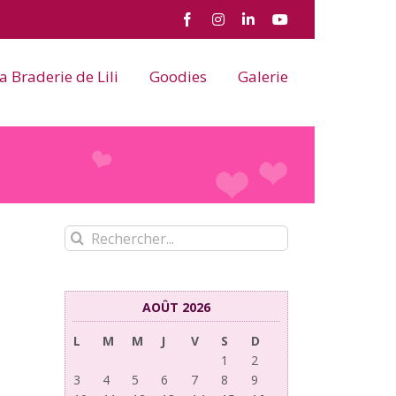
Facebook
Instagram
LinkedIn
YouTube
a Braderie de Lili
Goodies
Galerie
Rechercher:
AOÛT 2026
L
M
M
J
V
S
D
1
2
3
4
5
6
7
8
9