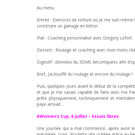
Au menu :
Entrée : Exercices de torture où je me suis même 
construire un gainage en béton.
Plat : Coaching personnalisé avec Gregory Lefort.
Dessert : Roulage et coaching avec mon moto clu
Digestif : données du 3DMS décortiquées afin d’op
Bref, j’ai bouffé du roulage et encore du roulage !
Puis, quelques jours avant le début de la compétitio
et que je me savais capable de faire avec ma Pan
prête physiquement, techniquement et mentaleme
paye arrivait…
éWomen’s Cup, 6 juillet – Essais libres
Une journée qui a mal commencé, après avoir éc
précipitée, oups. Boulette vite oubliée grâce au