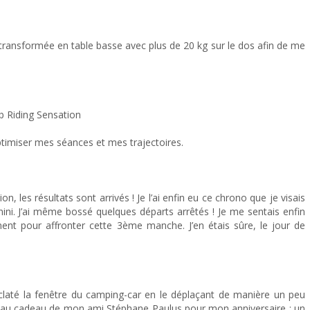
transformée en table basse avec plus de 20 kg sur le dos afin de me
b Riding Sensation
timiser mes séances et mes trajectoires.
n, les résultats sont arrivés ! Je l’ai enfin eu ce chrono que je visais
ini. J’ai même bossé quelques départs arrêtés ! Je me sentais enfin
nt pour affronter cette 3ème manche. J’en étais sûre, le jour de
laté la fenêtre du camping-car en le déplaçant de manière un peu
 beau cadeau de mon ami Stéphane Paulus pour mon anniversaire : un