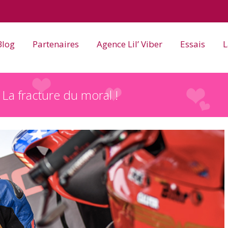
Blog
Partenaires
Agence Lil’ Viber
Essais
L
a fracture du moral !