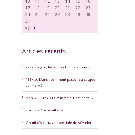
10
11
12
13
14
15
16
17
18
19
20
21
22
23
24
25
26
27
28
29
30
31
« Juin
Articles récents
FSBK Nogaro, les Pilotes font le « show » !
FSBK au Mans : comment passer du casque
au micro ?
Mon S2R 2026, « La femme qui est en toi » !
« Fous ta Chaussette ! »
Circuit d’Alcarras, impossible de s’évader !