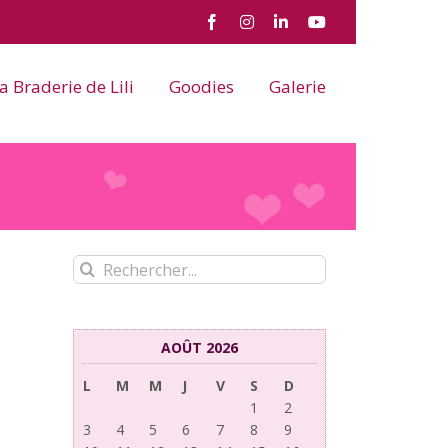
Facebook
Instagram
LinkedIn
YouTube
a Braderie de Lili
Goodies
Galerie
Rechercher:
AOÛT 2026
L
M
M
J
V
S
D
1
2
3
4
5
6
7
8
9