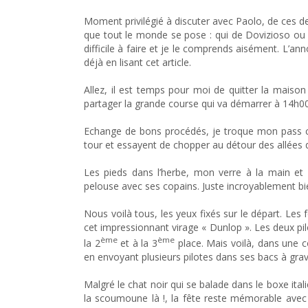
Moment privilégié à discuter avec Paolo, de ces de
que tout le monde se pose : qui de Dovizioso ou 
difficile à faire et je le comprends aisément. L’ann
déjà en lisant cet article.
Allez, il est temps pour moi de quitter la maiso
partager la grande course qui va démarrer à 14h0
Echange de bons procédés, je troque mon pass con
tour et essayent de chopper au détour des allées d
Les pieds dans l’herbe, mon verre à la main et l
pelouse avec ses copains. Juste incroyablement b
Nous voilà tous, les yeux fixés sur le départ. Les
cet impressionnant virage « Dunlop ». Les deux pi
ème
ème
la 2
et à la 3
place. Mais voilà, dans une c
en envoyant plusieurs pilotes dans ses bacs à gra
Malgré le chat noir qui se balade dans le boxe ital
la scoumoune là !, la fête reste mémorable avec 