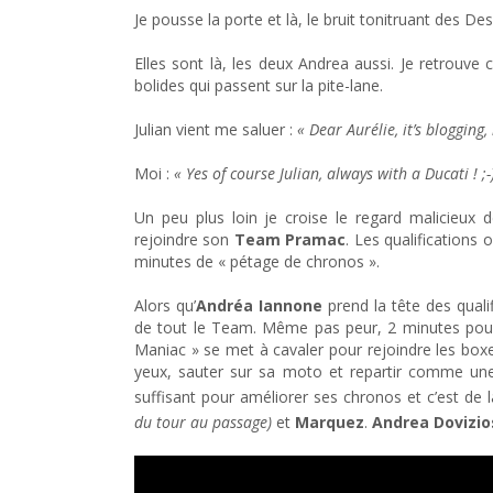
Je pousse la porte et là, le bruit tonitruant des 
Elles sont là, les deux Andrea aussi. Je retrouv
bolides qui passent sur la pite-lane.
Julian vient me saluer :
« Dear Aurélie, it’s blogging
Moi :
« Yes of course Julian, always with a Ducati ! ;-
Un peu plus loin je croise le regard malicieux 
rejoindre son
Team Pramac
. Les qualifications
minutes de « pétage de chronos ».
Alors qu’
Andréa Iannone
prend la tête des qualif
de tout le Team. Même pas peur, 2 minutes pour 
Maniac » se met à cavaler pour rejoindre les box
yeux, sauter sur sa moto et repartir comme une
suffisant pour améliorer ses chronos et c’est de l
du tour au passage)
et
Marquez
.
Andrea Dovizio