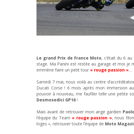
Mon Grand Prix de France « Rouge Passion »
Le grand Prix de France Moto
, c’était du 6 a
stage. Ma Panini est restée au garage et moi je me
emmène faire un petit tour
« rouge passion »
…
Samedi 7 mai, nous voilà au centre d’accréditation
Ducati Corse ! 6 mois après mon immersion au
pouvoir à nouveau, me faufiler telle une petite sou
Desmosedici GP16
!
Mais avant de retrouver mon ange gardien
Paolo
l’équipe du Team
« rouge passion »
, nous fil
loges », retrouver toute l’équipe de
Moto Magazi