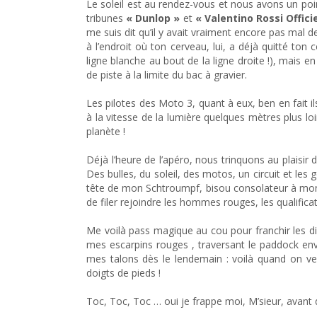
Le soleil est au rendez-vous et nous avons un poin
tribunes
« Dunlop »
et
« Valentino Rossi Offici
me suis dit qu’il y avait vraiment encore pas mal d
à l’endroit où ton cerveau, lui, a déjà quitté ton 
ligne blanche au bout de la ligne droite !), mais 
de piste à la limite du bac à gravier.
Les pilotes des Moto 3, quant à eux, ben en fait 
à la vitesse de la lumière quelques mètres plus lo
planète !
Déjà l’heure de l’apéro, nous trinquons au plaisir
Des bulles, du soleil, des motos, un circuit et les 
tête de mon Schtroumpf, bisou consolateur à mo
de filer rejoindre les hommes rouges, les qualifi
Me voilà pass magique au cou pour franchir les diff
mes escarpins rouges , traversant le paddock en
mes talons dès le lendemain : voilà quand on veu
doigts de pieds !
Toc, Toc, Toc … oui je frappe moi, M’sieur, avant d