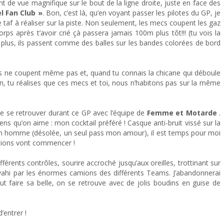
t de vue magnifique sur le bout de la ligne droite, juste en face des
el Fan Club »
. Bon, c’est là, qu’en voyant passer les pilotes du GP, je
e taf à réaliser sur la piste. Non seulement, les mecs coupent les gaz
corps après t’avoir crié çà passera jamais 100m plus tôt!!! (tu vois la
en plus, ils passent comme des balles sur les bandes colorées de bord
ils ne coupent même pas et, quand tu connais la chicane qui déboule
in, tu réalises que ces mecs et toi, nous n’habitons pas sur la même
 de se retrouver durant ce GP avec l’équipe de
Femme et Motarde
.
gens qu’on aime : mon cocktail préféré ! Casque anti-bruit vissé sur la
n homme (désolée, un seul pass mon amour), il est temps pour moi
cations vont commencer !
érents contrôles, sourire accroché jusqu’aux oreilles, trottinant sur
vahi par les énormes camions des différents Teams. J’abandonnerai
t faire sa belle, on se retrouve avec de jolis boudins en guise de
’entrer !