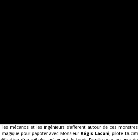
r, les mécanos et les ingénieurs s’affèrent autour de ces monstres
te magique pour papoter avec Monsieur
Régis Laconi
, pilote Ducati
lification d’un œil plus qu’aguerri. Je tends l’oreille pour essayer de