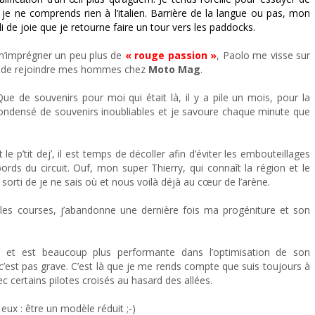
 je ne comprends rien à l’italien. Barrière de la langue ou pas, mon
 de joie que je retourne faire un tour vers les paddocks.
 m’imprégner un peu plus de
« rouge passion »
, Paolo me visse sur
ant de rejoindre mes hommes chez
Moto Mag
.
ue de souvenirs pour moi qui était là, il y a pile un mois, pour la
ondensé de souvenirs inoubliables et je savoure chaque minute que
p’tit dej’, il est temps de décoller afin d’éviter les embouteillages
ords du circuit. Ouf, mon super Thierry, qui connaît la région et le
sorti de je ne sais où et nous voilà déjà au cœur de l’arène.
les courses, j’abandonne une dernière fois ma progéniture et son
tes et est beaucoup plus performante dans l’optimisation de son
c’est pas grave. C’est là que je me rends compte que suis toujours à
 certains pilotes croisés au hasard des allées.
ux : être un modèle réduit ;-)