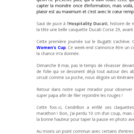
capter la moindre once d’information, mais voilà,
plaisir est au maximum et c’est avec le cœur rempli
Saut de puce à l’
Hospitality Ducati
, histoire de
la tête une belle casquette Ducati Corse 29, av
Cette première journée sur le Bugatti s’achève. Q
Women’s Cup
. Ce week-end s’annonce être un c
la chance m’a donnée.
Dimanche 8 mai, pas le temps de rêvasser devant le 
de folie qui se dessinent déjà tout autour des ab
circuit comme sa poche, nous dégote un itinéraire 
Retour dans notre super mirador pour observer 
super papa afin de filer rejoindre les rouges !
Cette fois-ci, Cendrillon a enfilé ses claquet
marathon ! Bon, j’ai perdu 10 cm d’un coup, mais 
la bonne hauteur pour taper la pause en photo avec
Au moins un point commun avec certains d’entres e