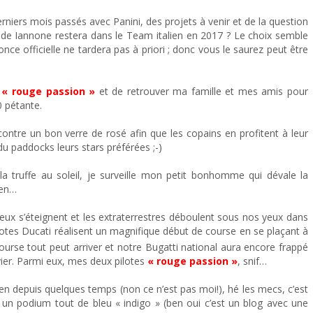
rniers mois passés avec Panini, des projets à venir et de la question
de Iannone restera dans le Team italien en 2017 ? Le choix semble
once officielle ne tardera pas à priori ; donc vous le saurez peut être
n
« rouge passion »
et de retrouver ma famille et mes amis pour
0 pétante.
tre un bon verre de rosé afin que les copains en profitent à leur
u paddocks leurs stars préférées ;-)
a truffe au soleil, je surveille mon petit bonhomme qui dévale la
ien…
 feux s’éteignent et les extraterrestres déboulent sous nos yeux dans
lotes Ducati réalisent un magnifique début de course en se plaçant à
ourse tout peut arriver et notre Bugatti national aura encore frappé
vier. Parmi eux, mes deux pilotes
« rouge passion »
, snif…
ien depuis quelques temps (non ce n’est pas moi!), hé les mecs, c’est
un podium tout de bleu « indigo » (ben oui c’est un blog avec une