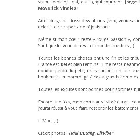
vision féminine, oui, oui ! ), qui couronne
Jorge 
Maverick Vinales
!
Arrêt du grand Rossi devant nos yeux, venu saluer
délecte de ce spectacle réjouissant.
Même si mon cœur reste « rouge passion », com
Sauf que lui vend du rêve et moi des médocs ;-)
Toutes les bonnes choses ont une fin et les tribu
France est bel et bien terminé. Il me reste néanm
doudou perdu du petit, mais surtout trinquer une
bonheur et en hommage à ces « grands hommes »
Toutes les excuses sont bonnes pour sortir les bull
Encore une fois, mon cœur aura vibré durant ce
j’aurai réussi à vous faire ressentir les battements
Lil’Viber ;-)
Crédit photos :
Hadi L’Etang, Lil’Viber