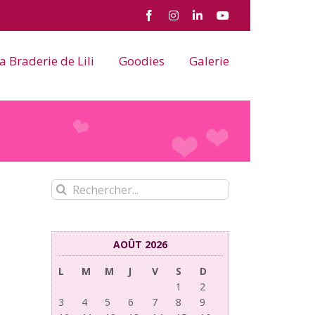
Facebook
Instagram
LinkedIn
YouTube
a Braderie de Lili
Goodies
Galerie
Rechercher:
AOÛT 2026
L
M
M
J
V
S
D
1
2
3
4
5
6
7
8
9