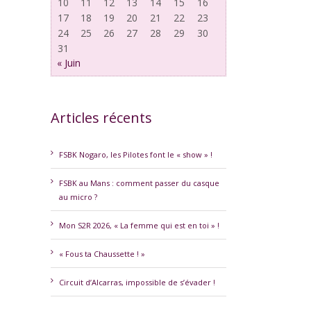
10
11
12
13
14
15
16
17
18
19
20
21
22
23
24
25
26
27
28
29
30
31
« Juin
erest
Articles récents
FSBK Nogaro, les Pilotes font le « show » !
FSBK au Mans : comment passer du casque
au micro ?
Mon S2R 2026, « La femme qui est en toi » !
« Fous ta Chaussette ! »
Circuit d’Alcarras, impossible de s’évader !