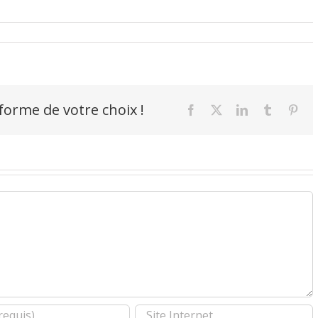
-forme de votre choix !
Facebook
X
LinkedIn
Tumblr
Pint