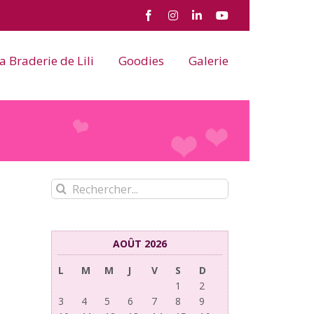
Facebook
Instagram
LinkedIn
YouTube
a Braderie de Lili
Goodies
Galerie
Rechercher:
AOÛT 2026
L
M
M
J
V
S
D
1
2
3
4
5
6
7
8
9