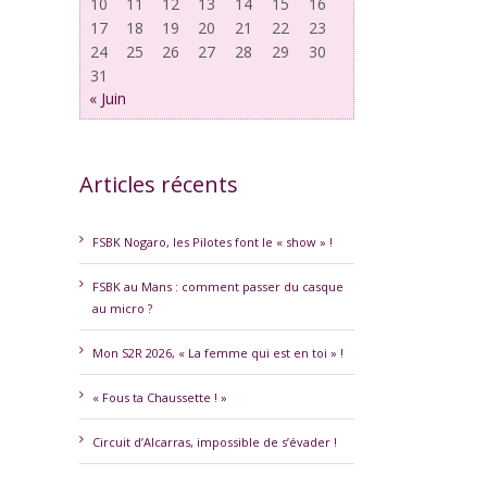
10
11
12
13
14
15
16
17
18
19
20
21
22
23
24
25
26
27
28
29
30
31
« Juin
Articles récents
erest
FSBK Nogaro, les Pilotes font le « show » !
FSBK au Mans : comment passer du casque
au micro ?
Mon S2R 2026, « La femme qui est en toi » !
« Fous ta Chaussette ! »
Circuit d’Alcarras, impossible de s’évader !