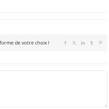
-forme de votre choix !
Facebook
X
LinkedIn
Tumblr
Pint