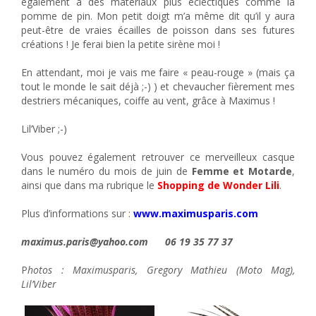
également à des matériaux plus éclectiques comme la
pomme de pin. Mon petit doigt m’a même dit qu’il y aura
peut-être de vraies écailles de poisson dans ses futures
créations ! Je ferai bien la petite sirène moi !
En attendant, moi je vais me faire « peau-rouge » (mais ça
tout le monde le sait déjà ;-) ) et chevaucher fièrement mes
destriers mécaniques, coiffe au vent, grâce à Maximus !
Lil’Viber ;-)
Vous pouvez également retrouver ce merveilleux casque
dans le numéro du mois de juin de
Femme et Motarde
,
ainsi que dans ma rubrique le
Shopping de Wonder Lili
.
Plus d’informations sur :
www.maximusparis.com
maximus.paris@yahoo.com 06 19 35 77 37
P
hotos : Maximusparis, Gregory Mathieu (Moto Mag),
Lil’Viber