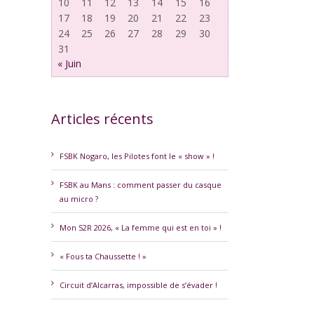
10
11
12
13
14
15
16
17
18
19
20
21
22
23
24
25
26
27
28
29
30
31
« Juin
Articles récents
FSBK Nogaro, les Pilotes font le « show » !
FSBK au Mans : comment passer du casque
au micro ?
Mon S2R 2026, « La femme qui est en toi » !
« Fous ta Chaussette ! »
Circuit d’Alcarras, impossible de s’évader !