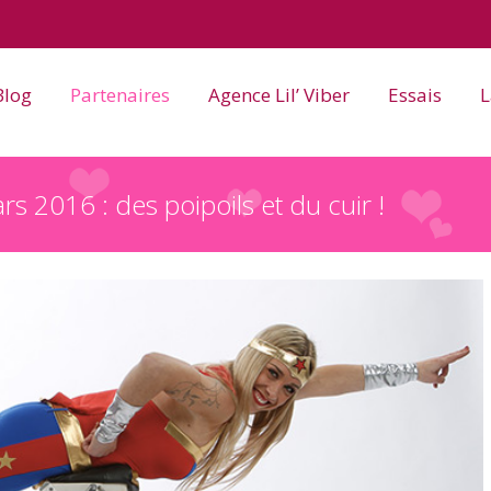
Blog
Partenaires
Agence Lil’ Viber
Essais
L
s 2016 : des poipoils et du cuir !