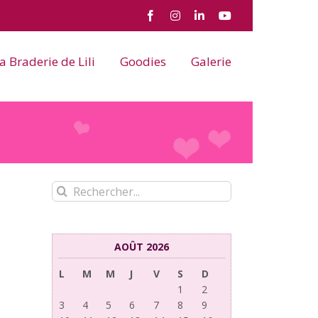
Facebook
Instagram
LinkedIn
YouTube
a Braderie de Lili
Goodies
Galerie
Rechercher:
AOÛT 2026
L
M
M
J
V
S
D
1
2
3
4
5
6
7
8
9