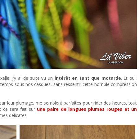
xelle, j’y ai de suite vu un
intérêt en tant que motarde
. Et oui,
ngtemps sous nos casques, sans ressentir cette horrible compression
par leur plumage, me semblent parfaites pour rider des heures, tout
x ce sera fait sur
une paire de longues plumes rouges et un
mes délicates.