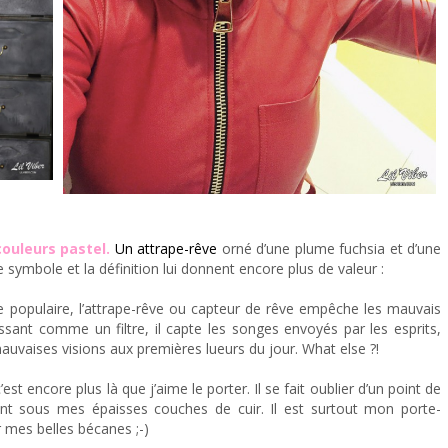
couleurs pastel.
Un attrape-rêve
orné d’une plume fuchsia et d’une
e symbole et la définition lui donnent encore plus de valeur :
e populaire, l’attrape-rêve ou capteur de rêve empêche les mauvais
ssant comme un filtre, il capte les songes envoyés par les esprits,
mauvaises visions aux premières lueurs du jour. What else ?!
encore plus là que j’aime le porter. Il se fait oublier d’un point de
nt sous mes épaisses couches de cuir. Il est surtout mon porte-
mes belles bécanes ;-)