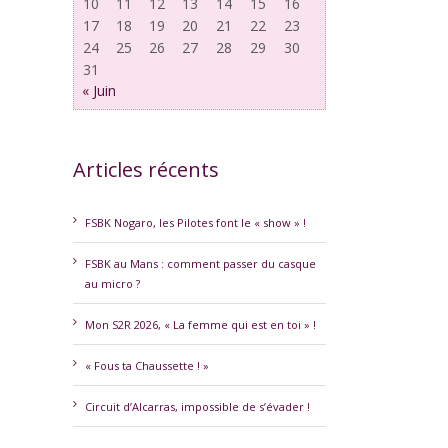
10
11
12
13
14
15
16
17
18
19
20
21
22
23
24
25
26
27
28
29
30
31
« Juin
Articles récents
FSBK Nogaro, les Pilotes font le « show » !
FSBK au Mans : comment passer du casque
au micro ?
Mon S2R 2026, « La femme qui est en toi » !
« Fous ta Chaussette ! »
Circuit d’Alcarras, impossible de s’évader !