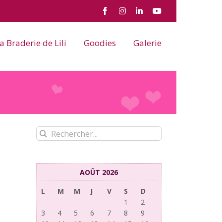
Facebook
Instagram
LinkedIn
YouTube
a Braderie de Lili
Goodies
Galerie
Rechercher:
AOÛT 2026
L
M
M
J
V
S
D
1
2
3
4
5
6
7
8
9