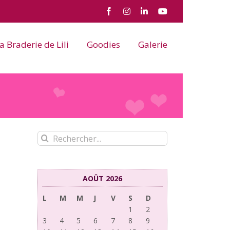
Facebook
Instagram
LinkedIn
YouTube
a Braderie de Lili
Goodies
Galerie
Rechercher:
AOÛT 2026
L
M
M
J
V
S
D
1
2
3
4
5
6
7
8
9