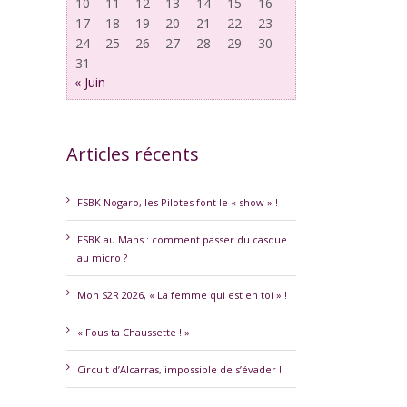
10
11
12
13
14
15
16
17
18
19
20
21
22
23
24
25
26
27
28
29
30
31
« Juin
Articles récents
erest
FSBK Nogaro, les Pilotes font le « show » !
FSBK au Mans : comment passer du casque
au micro ?
Mon S2R 2026, « La femme qui est en toi » !
« Fous ta Chaussette ! »
Circuit d’Alcarras, impossible de s’évader !