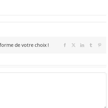
-forme de votre choix !
Facebook
X
LinkedIn
Tumblr
Pint