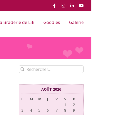
Facebook
Instagram
LinkedIn
YouTube
a Braderie de Lili
Goodies
Galerie
Rechercher:
AOÛT 2026
L
M
M
J
V
S
D
1
2
3
4
5
6
7
8
9