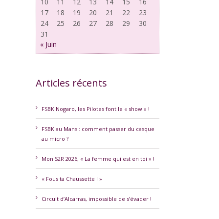
10
11
12
13
14
15
16
17
18
19
20
21
22
23
24
25
26
27
28
29
30
31
« Juin
Articles récents
erest
FSBK Nogaro, les Pilotes font le « show » !
FSBK au Mans : comment passer du casque
au micro ?
Mon S2R 2026, « La femme qui est en toi » !
« Fous ta Chaussette ! »
Circuit d’Alcarras, impossible de s’évader !