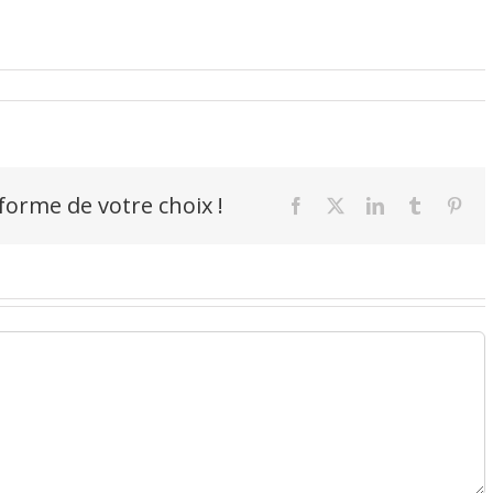
-forme de votre choix !
Facebook
X
LinkedIn
Tumblr
Pint