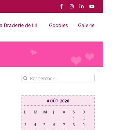
Facebook
Instagram
LinkedIn
YouTube
a Braderie de Lili
Goodies
Galerie
Rechercher:
AOÛT 2026
L
M
M
J
V
S
D
1
2
3
4
5
6
7
8
9