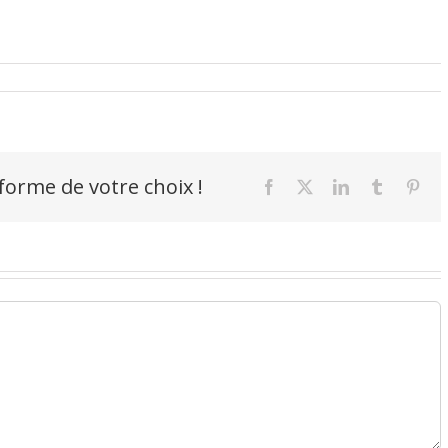
-forme de votre choix !
Facebook
X
LinkedIn
Tumblr
Pint