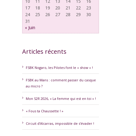
10
11
12
13
14
15
16
17
18
19
20
21
22
23
24
25
26
27
28
29
30
31
« Juin
Articles récents
erest
FSBK Nogaro, les Pilotes font le « show » !
FSBK au Mans : comment passer du casque
au micro ?
Mon S2R 2026, « La femme qui est en toi » !
« Fous ta Chaussette ! »
Circuit d’Alcarras, impossible de s’évader !