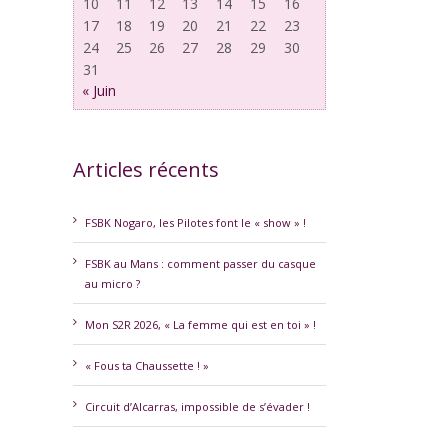
10
11
12
13
14
15
16
17
18
19
20
21
22
23
24
25
26
27
28
29
30
31
« Juin
Articles récents
FSBK Nogaro, les Pilotes font le « show » !
FSBK au Mans : comment passer du casque
au micro ?
erest
Mon S2R 2026, « La femme qui est en toi » !
« Fous ta Chaussette ! »
Circuit d’Alcarras, impossible de s’évader !