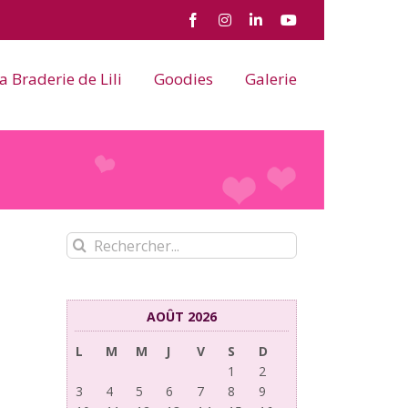
Facebook
Instagram
LinkedIn
YouTube
a Braderie de Lili
Goodies
Galerie
Rechercher:
AOÛT 2026
L
M
M
J
V
S
D
1
2
3
4
5
6
7
8
9