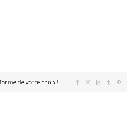
-forme de votre choix !
Facebook
X
LinkedIn
Tumblr
Pint