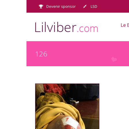
Passer
Devenir sponsor
LSD
au
contenu
Le 
126
126