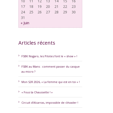
10
11
12
13
14
15
16
17
18
19
20
21
22
23
24
25
26
27
28
29
30
31
« Juin
Articles récents
erest
FSBK Nogaro, les Pilotes font le « show » !
FSBK au Mans : comment passer du casque
au micro ?
Mon S2R 2026, « La femme qui est en toi » !
« Fous ta Chaussette ! »
Circuit d’Alcarras, impossible de s’évader !