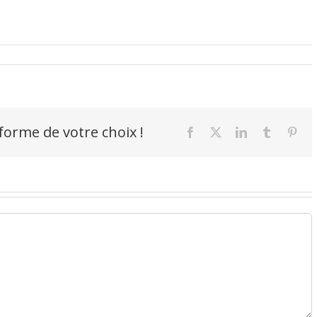
-forme de votre choix !
Facebook
X
LinkedIn
Tumblr
Pint