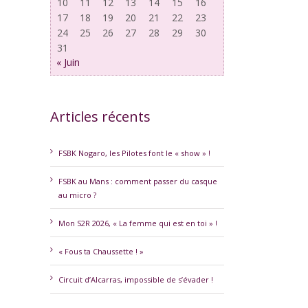
10
11
12
13
14
15
16
17
18
19
20
21
22
23
24
25
26
27
28
29
30
31
« Juin
Articles récents
erest
FSBK Nogaro, les Pilotes font le « show » !
FSBK au Mans : comment passer du casque
au micro ?
Mon S2R 2026, « La femme qui est en toi » !
« Fous ta Chaussette ! »
Circuit d’Alcarras, impossible de s’évader !