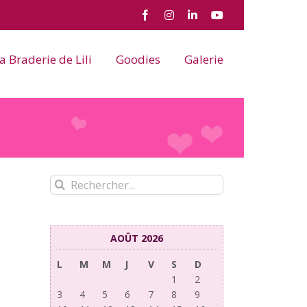
Facebook
Instagram
LinkedIn
YouTube
a Braderie de Lili
Goodies
Galerie
Rechercher:
AOÛT 2026
L
M
M
J
V
S
D
1
2
3
4
5
6
7
8
9