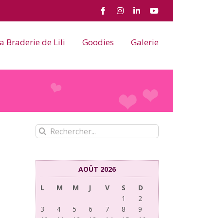
Facebook
Instagram
LinkedIn
YouTube
a Braderie de Lili
Goodies
Galerie
Rechercher:
AOÛT 2026
L
M
M
J
V
S
D
1
2
3
4
5
6
7
8
9