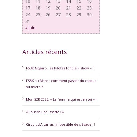
10
11
12
13
14
15
16
17
18
19
20
21
22
23
24
25
26
27
28
29
30
31
« Juin
Articles récents
FSBK Nogaro, les Pilotes font le « show » !
FSBK au Mans : comment passer du casque
au micro ?
erest
Mon S2R 2026, « La femme qui est en toi » !
« Fous ta Chaussette ! »
Circuit d’Alcarras, impossible de s’évader !