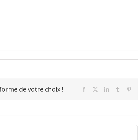
-forme de votre choix !
Facebook
X
LinkedIn
Tumblr
Pint