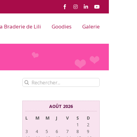
Facebook
Instagram
LinkedIn
YouTube
a Braderie de Lili
Goodies
Galerie
Rechercher:
AOÛT 2026
L
M
M
J
V
S
D
1
2
3
4
5
6
7
8
9