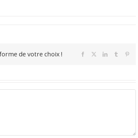
-forme de votre choix !
Facebook
X
LinkedIn
Tumblr
Pint