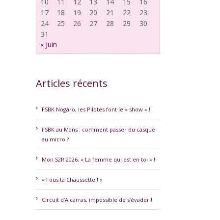
10
11
12
13
14
15
16
17
18
19
20
21
22
23
24
25
26
27
28
29
30
31
« Juin
Articles récents
erest
FSBK Nogaro, les Pilotes font le « show » !
FSBK au Mans : comment passer du casque
au micro ?
Mon S2R 2026, « La femme qui est en toi » !
« Fous ta Chaussette ! »
Circuit d’Alcarras, impossible de s’évader !