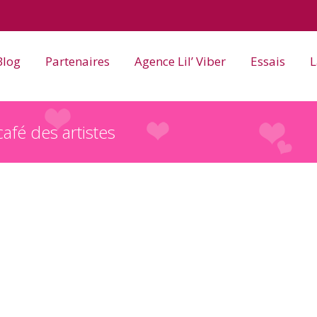
Blog
Partenaires
Agence Lil’ Viber
Essais
L
fé des artistes