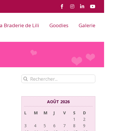
Facebook
Instagram
LinkedIn
YouTube
a Braderie de Lili
Goodies
Galerie
Rechercher:
AOÛT 2026
L
M
M
J
V
S
D
1
2
3
4
5
6
7
8
9