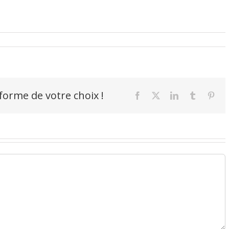
-forme de votre choix !
Facebook
X
LinkedIn
Tumblr
Pint