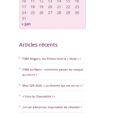
10
11
12
13
14
15
16
17
18
19
20
21
22
23
24
25
26
27
28
29
30
31
« Juin
Articles récents
erest
FSBK Nogaro, les Pilotes font le « show » !
FSBK au Mans : comment passer du casque
au micro ?
Mon S2R 2026, « La femme qui est en toi » !
« Fous ta Chaussette ! »
Circuit d’Alcarras, impossible de s’évader !