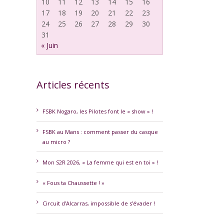
10
11
12
13
14
15
16
17
18
19
20
21
22
23
24
25
26
27
28
29
30
31
« Juin
Articles récents
erest
FSBK Nogaro, les Pilotes font le « show » !
FSBK au Mans : comment passer du casque
au micro ?
Mon S2R 2026, « La femme qui est en toi » !
« Fous ta Chaussette ! »
Circuit d’Alcarras, impossible de s’évader !