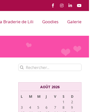
Facebook
Instagram
LinkedIn
YouTube
a Braderie de Lili
Goodies
Galerie
Rechercher:
AOÛT 2026
L
M
M
J
V
S
D
1
2
3
4
5
6
7
8
9