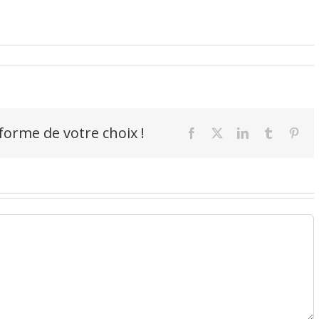
-forme de votre choix !
Facebook
X
LinkedIn
Tumblr
Pint