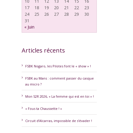
10
11
12
13
14
15
16
17
18
19
20
21
22
23
24
25
26
27
28
29
30
31
« Juin
Articles récents
erest
FSBK Nogaro, les Pilotes font le « show » !
FSBK au Mans : comment passer du casque
au micro ?
Mon S2R 2026, « La femme qui est en toi » !
« Fous ta Chaussette ! »
Circuit d’Alcarras, impossible de s’évader !