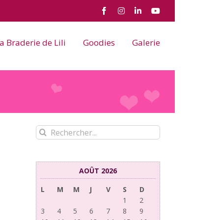
Facebook
Instagram
LinkedIn
YouTube
a Braderie de Lili
Goodies
Galerie
Rechercher:
AOÛT 2026
L
M
M
J
V
S
D
1
2
3
4
5
6
7
8
9