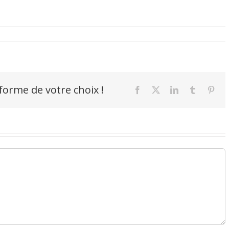
-forme de votre choix !
Facebook
X
LinkedIn
Tumblr
Pint