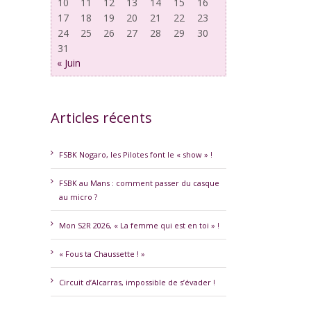
10
11
12
13
14
15
16
17
18
19
20
21
22
23
24
25
26
27
28
29
30
31
« Juin
Articles récents
erest
FSBK Nogaro, les Pilotes font le « show » !
FSBK au Mans : comment passer du casque
au micro ?
Mon S2R 2026, « La femme qui est en toi » !
« Fous ta Chaussette ! »
Circuit d’Alcarras, impossible de s’évader !