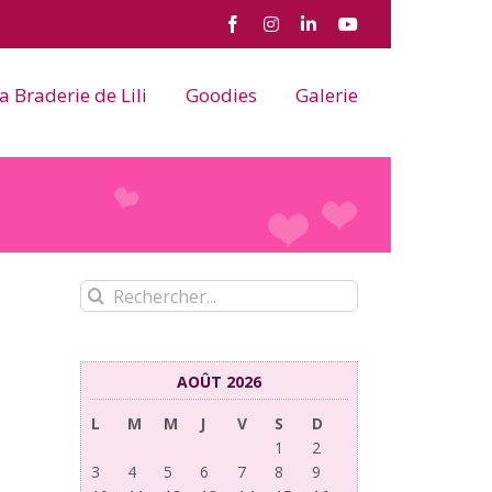
Facebook
Instagram
LinkedIn
YouTube
a Braderie de Lili
Goodies
Galerie
Rechercher:
AOÛT 2026
L
M
M
J
V
S
D
1
2
3
4
5
6
7
8
9