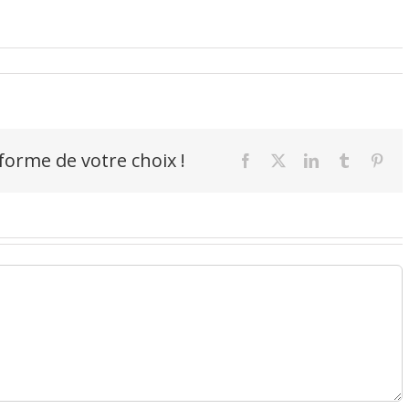
-forme de votre choix !
Facebook
X
LinkedIn
Tumblr
Pint