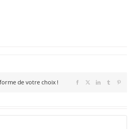
-forme de votre choix !
Facebook
X
LinkedIn
Tumblr
Pint