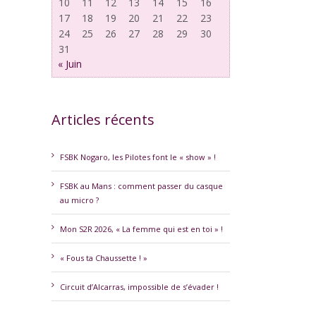
10
11
12
13
14
15
16
17
18
19
20
21
22
23
24
25
26
27
28
29
30
31
« Juin
Articles récents
FSBK Nogaro, les Pilotes font le « show » !
FSBK au Mans : comment passer du casque
au micro ?
erest
Mon S2R 2026, « La femme qui est en toi » !
« Fous ta Chaussette ! »
Circuit d’Alcarras, impossible de s’évader !