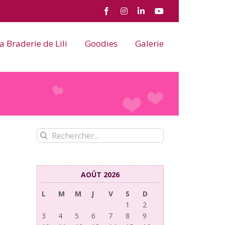
Facebook
Instagram
LinkedIn
YouTube
a Braderie de Lili
Goodies
Galerie
Rechercher:
AOÛT 2026
L
M
M
J
V
S
D
1
2
3
4
5
6
7
8
9