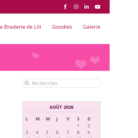
Facebook
Instagram
LinkedIn
YouTube
a Braderie de Lili
Goodies
Galerie
Rechercher:
AOÛT 2026
L
M
M
J
V
S
D
1
2
3
4
5
6
7
8
9