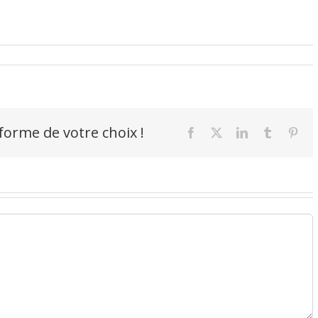
-forme de votre choix !
Facebook
X
LinkedIn
Tumblr
Pint