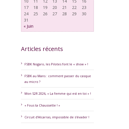
10
11
12
13
14
15
16
17
18
19
20
21
22
23
24
25
26
27
28
29
30
31
« Juin
Articles récents
erest
FSBK Nogaro, les Pilotes font le « show » !
FSBK au Mans : comment passer du casque
au micro ?
Mon S2R 2026, « La femme qui est en toi » !
« Fous ta Chaussette ! »
Circuit d’Alcarras, impossible de s’évader !