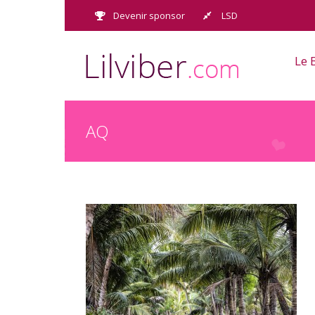
Passer
Devenir sponsor
LSD
au
contenu
Le 
AQ
AQ