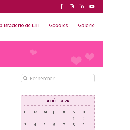
Facebook
Instagram
LinkedIn
YouTube
a Braderie de Lili
Goodies
Galerie
Rechercher:
AOÛT 2026
L
M
M
J
V
S
D
1
2
3
4
5
6
7
8
9