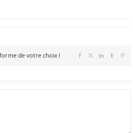
-forme de votre choix !
Facebook
X
LinkedIn
Tumblr
Pint