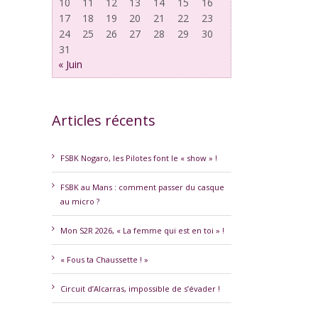
10
11
12
13
14
15
16
17
18
19
20
21
22
23
24
25
26
27
28
29
30
31
« Juin
Articles récents
erest
FSBK Nogaro, les Pilotes font le « show » !
FSBK au Mans : comment passer du casque
au micro ?
Mon S2R 2026, « La femme qui est en toi » !
« Fous ta Chaussette ! »
Circuit d’Alcarras, impossible de s’évader !