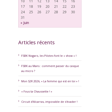
10
11
12
13
14
15
16
17
18
19
20
21
22
23
24
25
26
27
28
29
30
31
« Juin
Articles récents
erest
FSBK Nogaro, les Pilotes font le « show » !
FSBK au Mans : comment passer du casque
au micro ?
Mon S2R 2026, « La femme qui est en toi » !
« Fous ta Chaussette ! »
Circuit d’Alcarras, impossible de s’évader !