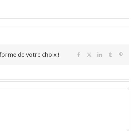
-forme de votre choix !
Facebook
X
LinkedIn
Tumblr
Pint