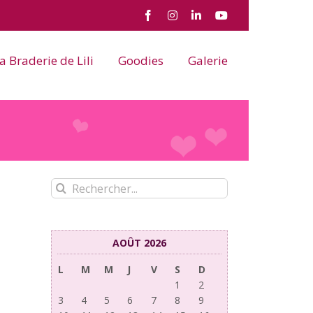
Facebook
Instagram
LinkedIn
YouTube
a Braderie de Lili
Goodies
Galerie
Rechercher:
AOÛT 2026
L
M
M
J
V
S
D
1
2
3
4
5
6
7
8
9