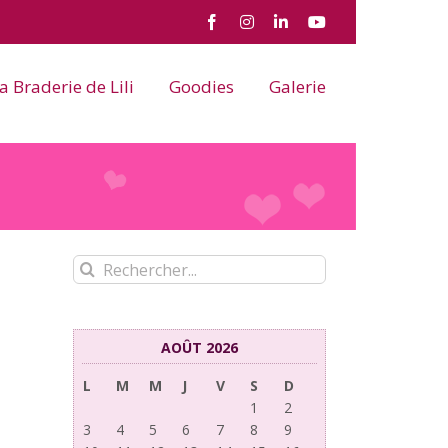
Facebook
Instagram
LinkedIn
YouTube
a Braderie de Lili
Goodies
Galerie
Rechercher:
AOÛT 2026
L
M
M
J
V
S
D
1
2
3
4
5
6
7
8
9