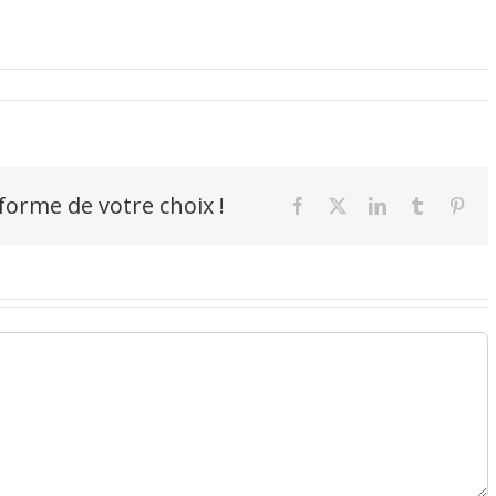
-forme de votre choix !
Facebook
X
LinkedIn
Tumblr
Pint