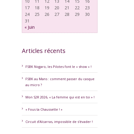
10
11
12
13
14
15
16
17
18
19
20
21
22
23
24
25
26
27
28
29
30
31
« Juin
Articles récents
erest
FSBK Nogaro, les Pilotes font le « show » !
FSBK au Mans : comment passer du casque
au micro ?
Mon S2R 2026, « La femme qui est en toi » !
« Fous ta Chaussette ! »
Circuit d’Alcarras, impossible de s’évader !